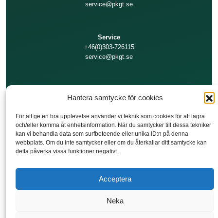
service@pkgt.se
Service
+46(0)303-726115
service@pkgt.se
Teknisk support
Hantera samtycke för cookies
+46(0)303-726111
service@pkgt.se
För att ge en bra upplevelse använder vi teknik som cookies för att lagra
och/eller komma åt enhetsinformation. När du samtycker till dessa tekniker
kan vi behandla data som surfbeteende eller unika ID:n på denna
Ekonomi/Fakturor
webbplats. Om du inte samtycker eller om du återkallar ditt samtycke kan
detta påverka vissa funktioner negativt.
+46(0)303-726100
invoice@pkgt.se
Acceptera
Neka
COPYRIGHT © 2021 PROCESSKONTROLL GT
COOKIEPOLICY