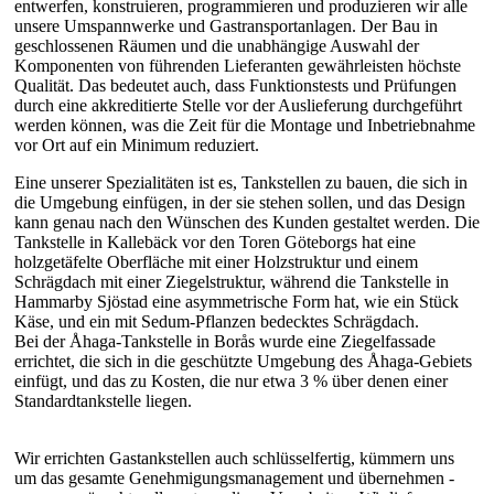
entwerfen, konstruieren, programmieren und produzieren wir alle
unsere Umspannwerke und Gastransportanlagen. Der Bau in
geschlossenen Räumen und die unabhängige Auswahl der
Komponenten von führenden Lieferanten gewährleisten höchste
Qualität. Das bedeutet auch, dass Funktionstests und Prüfungen
durch eine akkreditierte Stelle vor der Auslieferung durchgeführt
werden können, was die Zeit für die Montage und Inbetriebnahme
vor Ort auf ein Minimum reduziert.
Eine unserer Spezialitäten ist es, Tankstellen zu bauen, die sich in
die Umgebung einfügen, in der sie stehen sollen, und das Design
kann genau nach den Wünschen des Kunden gestaltet werden. Die
Tankstelle in Kallebäck vor den Toren Göteborgs hat eine
holzgetäfelte Oberfläche mit einer Holzstruktur und einem
Schrägdach mit einer Ziegelstruktur, während die Tankstelle in
Hammarby Sjöstad eine asymmetrische Form hat, wie ein Stück
Käse, und ein mit Sedum-Pflanzen bedecktes Schrägdach.
Bei der Åhaga-Tankstelle in Borås wurde eine Ziegelfassade
errichtet, die sich in die geschützte Umgebung des Åhaga-Gebiets
einfügt, und das zu Kosten, die nur etwa 3 % über denen einer
Standardtankstelle liegen.
Wir errichten Gastankstellen auch schlüsselfertig, kümmern uns
um das gesamte Genehmigungsmanagement und übernehmen -