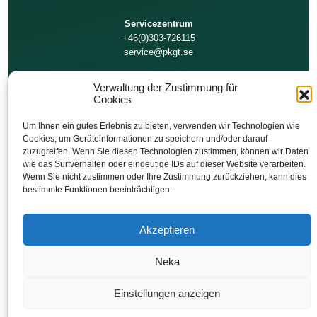
Servicezentrum
+46(0)303-726115
service@pkgt.se
Verwaltung der Zustimmung für
Cookies
Technische Unterstützung
+46(0)303-726111
Um Ihnen ein gutes Erlebnis zu bieten, verwenden wir Technologien wie
service@pkgt.se
Cookies, um Geräteinformationen zu speichern und/oder darauf
zuzugreifen. Wenn Sie diesen Technologien zustimmen, können wir Daten
wie das Surfverhalten oder eindeutige IDs auf dieser Website verarbeiten.
Finanzen/Rechnungen
Wenn Sie nicht zustimmen oder Ihre Zustimmung zurückziehen, kann dies
bestimmte Funktionen beeinträchtigen.
+46(0)303-726100
invoice@pkgt.se
Akzeptieren
Neka
PROCESSKONTROLL COPYRIGHT © 2023 GT
COOKIE-RICHTLINIE
Einstellungen anzeigen