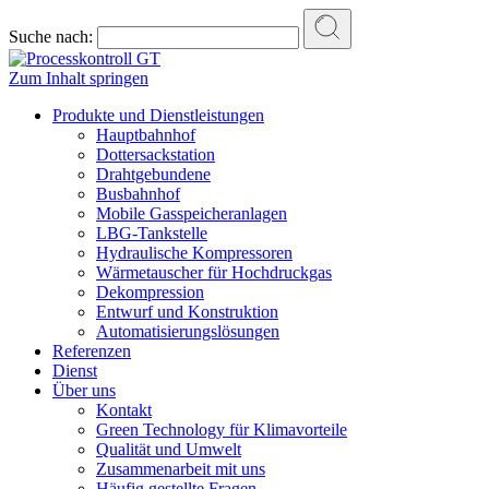
Suche nach:
Zum Inhalt springen
Produkte und Dienstleistungen
Hauptbahnhof
Dottersackstation
Drahtgebundene
Busbahnhof
Mobile Gasspeicheranlagen
LBG-Tankstelle
Hydraulische Kompressoren
Wärmetauscher für Hochdruckgas
Dekompression
Entwurf und Konstruktion
Automatisierungslösungen
Referenzen
Dienst
Über uns
Kontakt
Green Technology für Klimavorteile
Qualität und Umwelt
Zusammenarbeit mit uns
Häufig gestellte Fragen