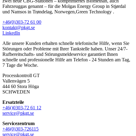
zwei neue CBG-Stationen – komprimiertes Biomethan, auch
Fahrzeuggas genannt – für die Molgas Energy Group in Stjørdal
und Namsos in Trøndelag, Norwegen,Green Technology .
+46(0)303-72 61 00
kontakt@pkgt.se
LinkedIn
Alle unsere Kunden erhalten schnelle telefonische Hilfe, wenn Sie
Störungen oder Probleme mit Ihrer Tankstelle haben. Unser 24/7-
Rufbereitschafts- und Störungsmeldeservice garantiert Ihnen
schnelle und professionelle Hilfe am Telefon - 24 Stunden am Tag,
7 Tage die Woche.
Processkontroll GT
Vallenvägen 5
444 60 Stora Höga
SCHWEDEN
Ersatzteile
+46()0303-72 61 12
service@pkgt.se
Servicezentrum
+46(0)303-726115
service@pkgt.se