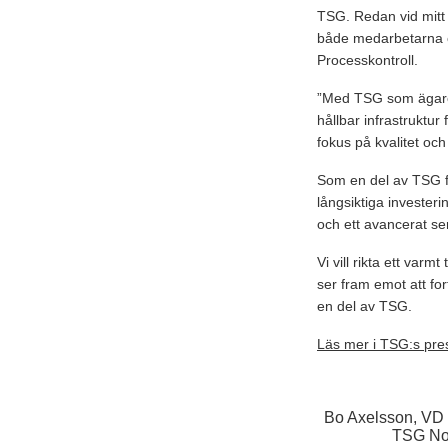
TSG. Redan vid mitt 
både medarbetarna o
Processkontroll.
”Med TSG som ägare f
hållbar infrastruktur
fokus på kvalitet oc
Som en del av TSG få
långsiktiga invester
och ett avancerat se
Vi vill rikta ett varm
ser fram emot att fo
en del av TSG.
Läs mer i TSG:s pr
Bo Axelsson, VD 
TSG Nor