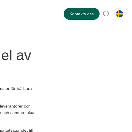
Kontakta oss
del av
ster för hållbara
, leverantörer och
en och samma fokus
oritetsägandet till