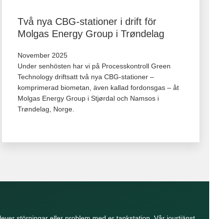
Två nya CBG-stationer i drift för
Molgas Energy Group i Trøndelag
November 2025
Under senhösten har vi på Processkontroll Green
Technology driftsatt två nya CBG‑stationer –
komprimerad biometan, även kallad fordonsgas – åt
Molgas Energy Group i Stjørdal och Namsos i
Trøndelag, Norge.
lever störningar eller problem med er tankstation. Vår jourtjänst