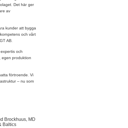
olaget. Det här ger
are av
åra kunder att bygga
år kompetens och vårt
 GT AB.
 expertis och
p, egen produktion
satta förtroende. Vi
rastruktur – nu som
uud Brockhuus, MD
 Baltics