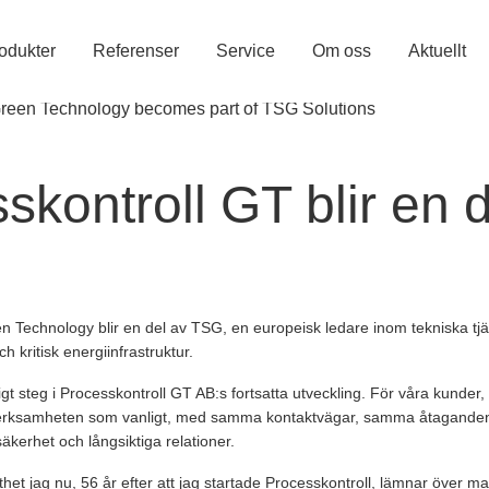
odukter
Referenser
Service
Om oss
Aktuellt
skontroll GT blir en 
n Technology blir en del av TSG, en europeisk ledare inom tekniska tjän
h kritisk energiinfrastruktur.
ktigt steg i Processkontroll GT AB:s fortsatta utveckling. För våra kunder
r verksamheten som vanligt, med samma kontaktvägar, samma åtagand
säkerhet och långsiktiga relationer.
thet jag nu, 56 år efter att jag startade Processkontroll, lämnar över maj