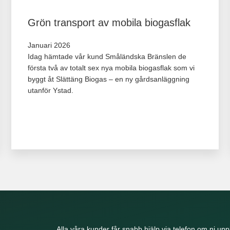
Grön transport av mobila biogasflak
Januari 2026
Idag hämtade vår kund Småländska Bränslen de
första två av totalt sex nya mobila biogasflak som vi
byggt åt Slättäng Biogas – en ny gårdsanläggning
utanför Ystad.
Alla våra kunder får snabb hjälp via telefon om ni upp