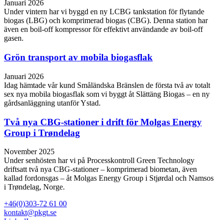
Januari 2026
Under vintern har vi byggd en ny LCBG tankstation för flytande
biogas (LBG) och komprimerad biogas (CBG). Denna station har
även en boil-off kompressor för effektivt användande av boil-off
gasen.
Grön transport av mobila biogasflak
Januari 2026
Idag hämtade vår kund Småländska Bränslen de första två av totalt
sex nya mobila biogasflak som vi byggt åt Slättäng Biogas – en ny
gårdsanläggning utanför Ystad.
Två nya CBG-stationer i drift för Molgas Energy
Group i Trøndelag
November 2025
Under senhösten har vi på Processkontroll Green Technology
driftsatt två nya CBG‑stationer – komprimerad biometan, även
kallad fordonsgas – åt Molgas Energy Group i Stjørdal och Namsos
i Trøndelag, Norge.
+46(0)303-72 61 00
kontakt@pkgt.se