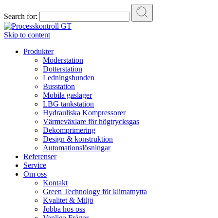
Search for:
Skip to content
Produkter
Moderstation
Dotterstation
Ledningsbunden
Busstation
Mobila gaslager
LBG tankstation
Hydrauliska Kompressorer
Värmeväxlare för högtrycksgas
Dekomprimering
Design & konstruktion
Automationslösningar
Referenser
Service
Om oss
Kontakt
Green Technology för klimatnytta
Kvalitet & Miljö
Jobba hos oss
Vanliga Frågor