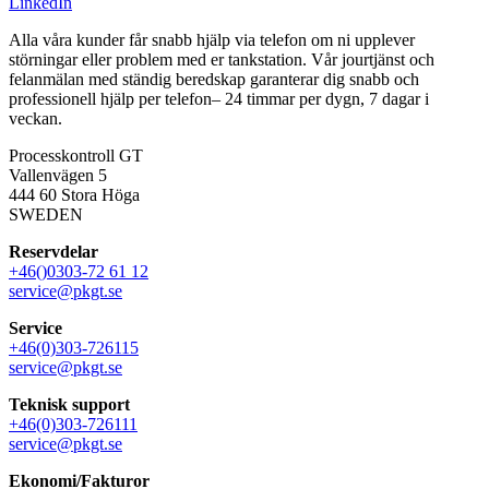
LinkedIn
Alla våra kunder får snabb hjälp via telefon om ni upplever
störningar eller problem med er tankstation. Vår jourtjänst och
felanmälan med ständig beredskap garanterar dig snabb och
professionell hjälp per telefon– 24 timmar per dygn, 7 dagar i
veckan.
Processkontroll GT
Vallenvägen 5
444 60 Stora Höga
SWEDEN
Reservdelar
+46()0303-72 61 12
service@pkgt.se
Service
+46(0)303-726115
service@pkgt.se
Teknisk support
+46(0)303-726111
service@pkgt.se
Ekonomi/Fakturor