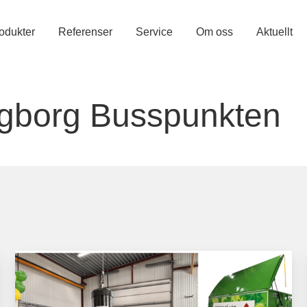
odukter
Referenser
Service
Om oss
Aktuellt
ngborg Busspunkten