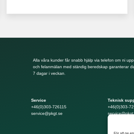
Alla våra kunder får snabb hjälp via telefon om ni upp
och felanmälan med ständig beredskap garanterar dig
7 dagar i veckan.
Service
Teknisk sup
+46(0)303-726115
+46(0)303-72
service@pkgt.se
service@pkgt
För att ge e