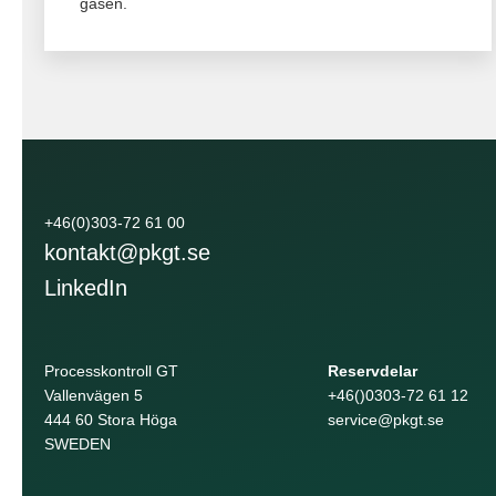
gasen.
+46(0)303-72 61 00
kontakt@pkgt.se
LinkedIn
Processkontroll GT
Reservdelar
Vallenvägen 5
+46()0303-72 61 12
444 60 Stora Höga
service@pkgt.se
SWEDEN