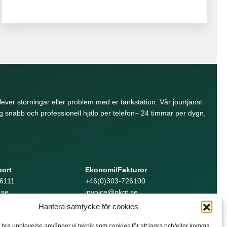
lever störningar eller problem med er tankstation. Vår jourtjänst
 snabb och professionell hjälp per telefon– 24 timmar per dygn,
port
Ekonomi/Fakturor
6111
+46(0)303-726100
.se
invoice@pkgt.se
Hantera samtycke för cookies
n bra upplevelse använder vi teknik som cookies för att lagra och/eller komma