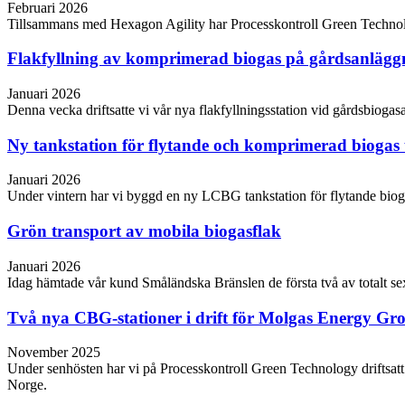
Februari 2026
Tillsammans med Hexagon Agility har Processkontroll Green Technology
Flakfyllning av komprimerad biogas på gårdsanläg
Januari 2026
Denna vecka driftsatte vi vår nya flakfyllningsstation vid gårdsbio
Ny tankstation för flytande och komprimerad biogas 
Januari 2026
Under vintern har vi byggd en ny LCBG tankstation för flytande biog
Grön transport av mobila biogasflak
Januari 2026
Idag hämtade vår kund Småländska Bränslen de första två av totalt se
Två nya CBG-stationer i drift för Molgas Energy Gr
November 2025
Under senhösten har vi på Processkontroll Green Technology driftsa
Norge.