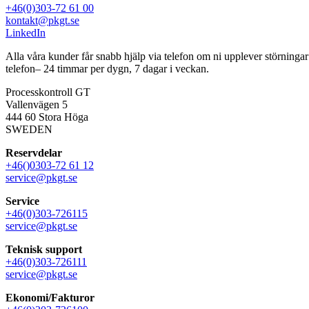
+46(0)303-72 61 00
kontakt@pkgt.se
LinkedIn
Alla våra kunder får snabb hjälp via telefon om ni upplever störninga
telefon– 24 timmar per dygn, 7 dagar i veckan.
Processkontroll GT
Vallenvägen 5
444 60 Stora Höga
SWEDEN
Reservdelar
+46()0303-72 61 12
service@pkgt.se
Service
+46(0)303-726115
service@pkgt.se
Teknisk support
+46(0)303-726111
service@pkgt.se
Ekonomi/Fakturor