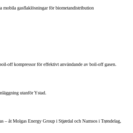
a mobila gasflaklösningar för biometandistribution
l-off kompressor för effektivt användande av boil-off gasen.
anläggning utanför Ystad.
gas – åt Molgas Energy Group i Stjørdal och Namsos i Trøndelag,