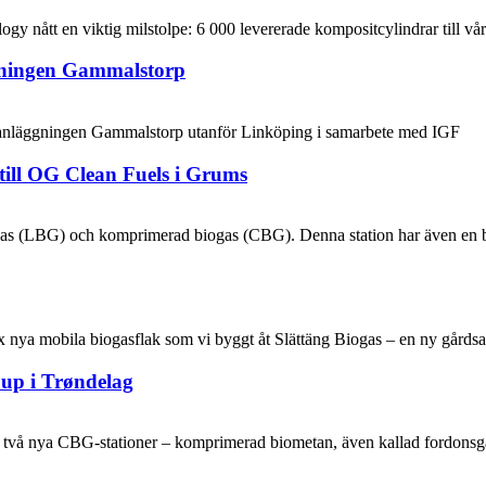
 nått en viktig milstolpe: 6 000 levererade kompositcylindrar till vår
gningen Gammalstorp
gasanläggningen Gammalstorp utanför Linköping i samarbete med IGF
till OG Clean Fuels i Grums
as (LBG) och komprimerad biogas (CBG). Denna station har även en boi
x nya mobila biogasflak som vi byggt åt Slättäng Biogas – en ny gårds
oup i Trøndelag
tt två nya CBG‑stationer – komprimerad biometan, även kallad fordons