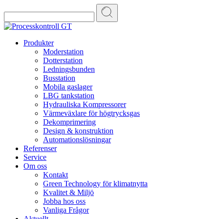
Search
for:
Skip
Produkter
to
Moderstation
content
Dotterstation
Ledningsbunden
Busstation
Mobila gaslager
LBG tankstation
Hydrauliska Kompressorer
Värmeväxlare för högtrycksgas
Dekomprimering
Design & konstruktion
Automationslösningar
Referenser
Service
Om oss
Kontakt
Green Technology för klimatnytta
Kvalitet & Miljö
Jobba hos oss
Vanliga Frågor
Aktuellt