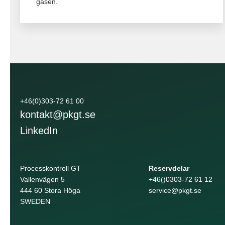
gasen.
+46(0)303-72 61 00
kontakt@pkgt.se
LinkedIn
Processkontroll GT
Reservdelar
Vallenvägen 5
+46()0303-72 61 12
444 60 Stora Höga
service@pkgt.se
SWEDEN