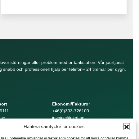
lever störningar eller problem med er tankstation. Vår jourtjänst
 snabb och professionell hjälp per telefon– 24 timmar per dygn,
port
Ekonomi/Fakturor
6111
+46(0)303-726100
.se
invoice@pkgt.se
Hantera samtycke för cookies
n bra upplevelse använder vi teknik som cookies för att lagra och/eller komma