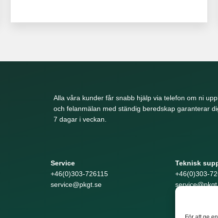
Alla våra kunder får snabb hjälp via telefon om ni upp
och felanmälan med ständig beredskap garanterar dig
7 dagar i veckan.
Service
Teknisk sup
+46(0)303-726115
+46(0)303-72
service@pkgt.se
service@pkgt
För att ge e