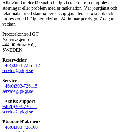
Alla våra kunder får snabb hjälp via telefon om ni upplever
störningar eller problem med er tankstation. Vår jourtjänst och
felanmälan med ständig beredskap garanterar dig snabb och
professionell hjälp per telefon– 24 timmar per dygn, 7 dagar i
veckan.
Processkontroll GT
Vallenvägen 5
444 60 Stora Höga
SWEDEN
Reservdelar
+46()0303-72 61 12
service@pkgt.se
Service
+46(0)303-726115
service@pkgt.se
Teknisk support
+46(0)303-726111
service@pkgt.se
Ekonomi/Fakturor
+46(0)303-726100