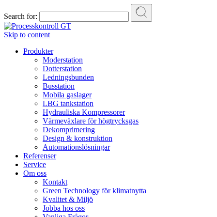
Search for:
Skip to content
Produkter
Moderstation
Dotterstation
Ledningsbunden
Busstation
Mobila gaslager
LBG tankstation
Hydrauliska Kompressorer
Värmeväxlare för högtrycksgas
Dekomprimering
Design & konstruktion
Automationslösningar
Referenser
Service
Om oss
Kontakt
Green Technology för klimatnytta
Kvalitet & Miljö
Jobba hos oss
Vanliga Frågor