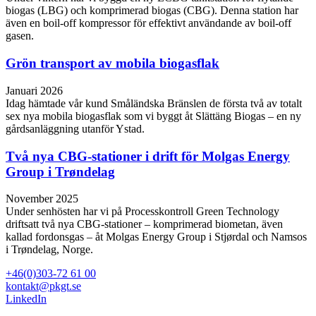
biogas (LBG) och komprimerad biogas (CBG). Denna station har
även en boil-off kompressor för effektivt användande av boil-off
gasen.
Grön transport av mobila biogasflak
Januari 2026
Idag hämtade vår kund Småländska Bränslen de första två av totalt
sex nya mobila biogasflak som vi byggt åt Slättäng Biogas – en ny
gårdsanläggning utanför Ystad.
Två nya CBG-stationer i drift för Molgas Energy
Group i Trøndelag
November 2025
Under senhösten har vi på Processkontroll Green Technology
driftsatt två nya CBG‑stationer – komprimerad biometan, även
kallad fordonsgas – åt Molgas Energy Group i Stjørdal och Namsos
i Trøndelag, Norge.
+46(0)303-72 61 00
kontakt@pkgt.se
LinkedIn