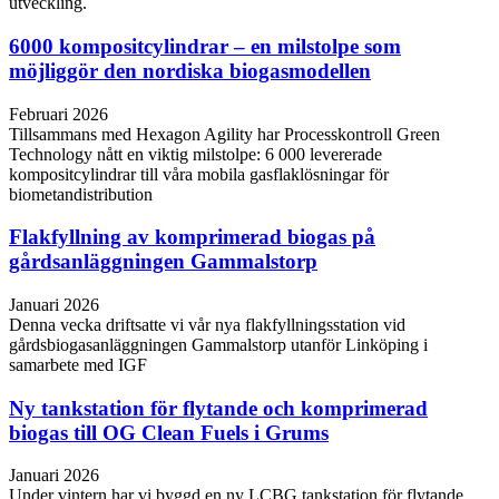
utveckling.
6000 kompositcylindrar – en milstolpe som
möjliggör den nordiska biogasmodellen
Februari 2026
Tillsammans med Hexagon Agility har Processkontroll Green
Technology nått en viktig milstolpe: 6 000 levererade
kompositcylindrar till våra mobila gasflaklösningar för
biometandistribution
Flakfyllning av komprimerad biogas på
gårdsanläggningen Gammalstorp
Januari 2026
Denna vecka driftsatte vi vår nya flakfyllningsstation vid
gårdsbiogasanläggningen Gammalstorp utanför Linköping i
samarbete med IGF
Ny tankstation för flytande och komprimerad
biogas till OG Clean Fuels i Grums
Januari 2026
Under vintern har vi byggd en ny LCBG tankstation för flytande