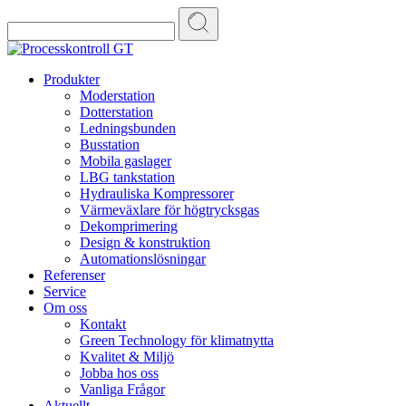
Search
for:
Skip
Produkter
to
Moderstation
content
Dotterstation
Ledningsbunden
Busstation
Mobila gaslager
LBG tankstation
Hydrauliska Kompressorer
Värmeväxlare för högtrycksgas
Dekomprimering
Design & konstruktion
Automationslösningar
Referenser
Service
Om oss
Kontakt
Green Technology för klimatnytta
Kvalitet & Miljö
Jobba hos oss
Vanliga Frågor
Aktuellt