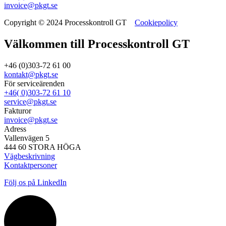
invoice@pkgt.se
Copyright © 2024 Processkontroll GT
Cookiepolicy
Välkommen till Processkontroll GT
+46 (0)303-72 61 00
kontakt@pkgt.se
För serviceärenden
+46( 0)303-72 61 10
service@pkgt.se
Fakturor
invoice@pkgt.se
Adress
Vallenvägen 5
444 60 STORA HÖGA
Vägbeskrivning
Kontaktpersoner
Följ os på LinkedIn