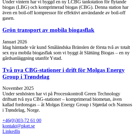
Under vintern har vi byggd en ny LCBG tankstation för flytande
biogas (LBG) och komprimerad biogas (CBG). Denna station har
även en boil-off kompressor för effektivt användande av boil-off
gasen.
Grön transport av mobila biogasflak
Januari 2026
Idag hämtade vår kund Småländska Bränslen de första två av totalt
sex nya mobila biogasflak som vi byggt åt Slättäng Biogas – en ny
gårdsanläggning utanför Ystad.
Två nya CBG-stationer i drift för Molgas Energy
Group i Trøndelag
November 2025
Under senhösten har vi på Processkontroll Green Technology
driftsatt två nya CBG‑stationer – komprimerad biometan, även
kallad fordonsgas – åt Molgas Energy Group i Stjørdal och Namsos
i Trøndelag, Norge.
+46(0)303-72 61 00
kontakt@pkgt.se
LinkedIn