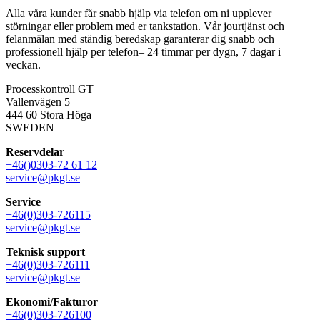
Alla våra kunder får snabb hjälp via telefon om ni upplever
störningar eller problem med er tankstation. Vår jourtjänst och
felanmälan med ständig beredskap garanterar dig snabb och
professionell hjälp per telefon– 24 timmar per dygn, 7 dagar i
veckan.
Processkontroll GT
Vallenvägen 5
444 60 Stora Höga
SWEDEN
Reservdelar
+46()0303-72 61 12
service@pkgt.se
Service
+46(0)303-726115
service@pkgt.se
Teknisk support
+46(0)303-726111
service@pkgt.se
Ekonomi/Fakturor
+46(0)303-726100