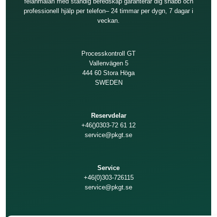
felanmälan med ständig beredskap garanterar dig snabb och
professionell hjälp per telefon– 24 timmar per dygn, 7 dagar i
veckan.
Processkontroll GT
Vallenvägen 5
444 60 Stora Höga
SWEDEN
Reservdelar
+46()0303-72 61 12
service@pkgt.se
Service
+46(0)303-726115
service@pkgt.se