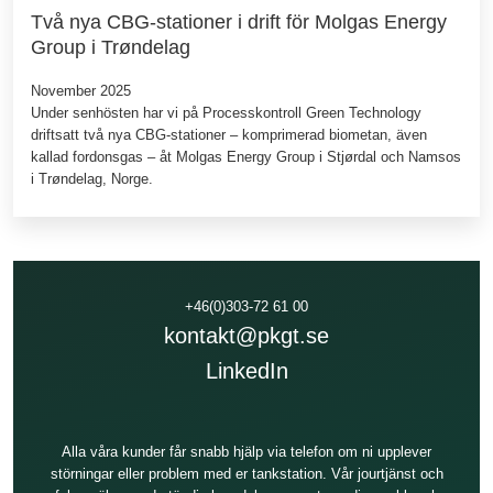
Två nya CBG-stationer i drift för Molgas Energy
Group i Trøndelag
November 2025
Under senhösten har vi på Processkontroll Green Technology
driftsatt två nya CBG‑stationer – komprimerad biometan, även
kallad fordonsgas – åt Molgas Energy Group i Stjørdal och Namsos
i Trøndelag, Norge.
+46(0)303-72 61 00
kontakt@pkgt.se
LinkedIn
Alla våra kunder får snabb hjälp via telefon om ni upplever
störningar eller problem med er tankstation. Vår jourtjänst och