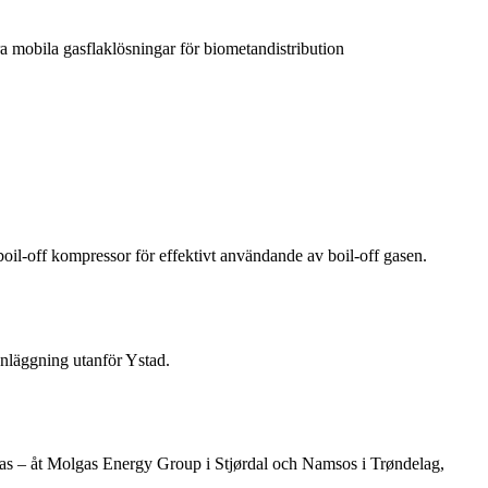
a mobila gasflaklösningar för biometandistribution
l-off kompressor för effektivt användande av boil-off gasen.
anläggning utanför Ystad.
gas – åt Molgas Energy Group i Stjørdal och Namsos i Trøndelag,