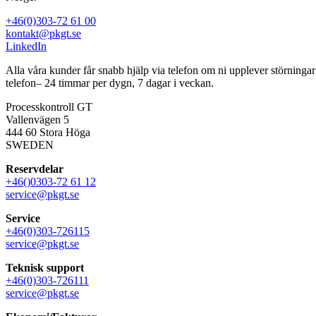
+46(0)303-72 61 00
kontakt@pkgt.se
LinkedIn
Alla våra kunder får snabb hjälp via telefon om ni upplever störninga
telefon– 24 timmar per dygn, 7 dagar i veckan.
Processkontroll GT
Vallenvägen 5
444 60 Stora Höga
SWEDEN
Reservdelar
+46()0303-72 61 12
service@pkgt.se
Service
+46(0)303-726115
service@pkgt.se
Teknisk support
+46(0)303-726111
service@pkgt.se