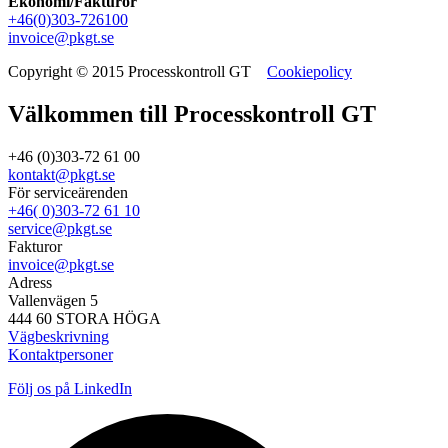
Ekonomi/Fakturor
+46(0)303-726100
invoice@pkgt.se
Copyright © 2015 Processkontroll GT
Cookiepolicy
Välkommen till Processkontroll GT
+46 (0)303-72 61 00
kontakt@pkgt.se
För serviceärenden
+46( 0)303-72 61 10
service@pkgt.se
Fakturor
invoice@pkgt.se
Adress
Vallenvägen 5
444 60 STORA HÖGA
Vägbeskrivning
Kontaktpersoner
Följ os på LinkedIn