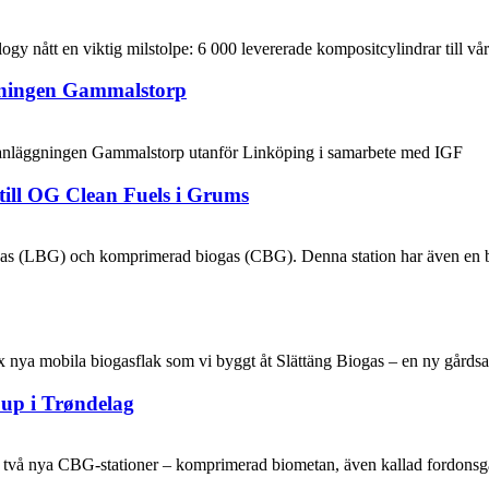
 nått en viktig milstolpe: 6 000 levererade kompositcylindrar till vår
gningen Gammalstorp
gasanläggningen Gammalstorp utanför Linköping i samarbete med IGF
till OG Clean Fuels i Grums
as (LBG) och komprimerad biogas (CBG). Denna station har även en boi
x nya mobila biogasflak som vi byggt åt Slättäng Biogas – en ny gårds
oup i Trøndelag
tt två nya CBG‑stationer – komprimerad biometan, även kallad fordons