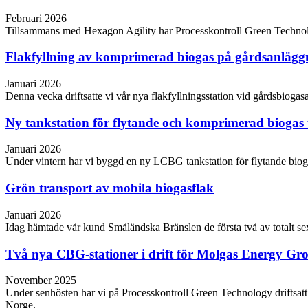
Februari 2026
Tillsammans med Hexagon Agility har Processkontroll Green Technology
Flakfyllning av komprimerad biogas på gårdsanläg
Januari 2026
Denna vecka driftsatte vi vår nya flakfyllningsstation vid gårdsbio
Ny tankstation för flytande och komprimerad biogas 
Januari 2026
Under vintern har vi byggd en ny LCBG tankstation för flytande biog
Grön transport av mobila biogasflak
Januari 2026
Idag hämtade vår kund Småländska Bränslen de första två av totalt se
Två nya CBG-stationer i drift för Molgas Energy Gr
November 2025
Under senhösten har vi på Processkontroll Green Technology driftsa
Norge.