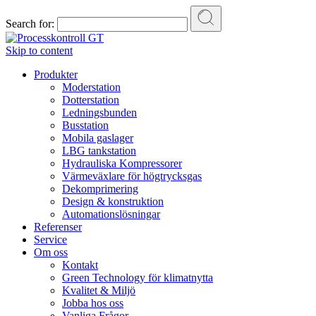
Search for:
Skip to content
Produkter
Moderstation
Dotterstation
Ledningsbunden
Busstation
Mobila gaslager
LBG tankstation
Hydrauliska Kompressorer
Värmeväxlare för högtrycksgas
Dekomprimering
Design & konstruktion
Automationslösningar
Referenser
Service
Om oss
Kontakt
Green Technology för klimatnytta
Kvalitet & Miljö
Jobba hos oss
Vanliga Frågor