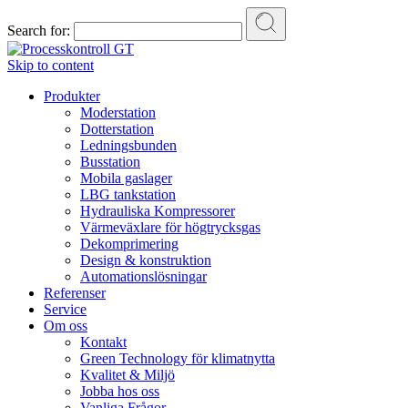
Search for:
Skip to content
Produkter
Moderstation
Dotterstation
Ledningsbunden
Busstation
Mobila gaslager
LBG tankstation
Hydrauliska Kompressorer
Värmeväxlare för högtrycksgas
Dekomprimering
Design & konstruktion
Automationslösningar
Referenser
Service
Om oss
Kontakt
Green Technology för klimatnytta
Kvalitet & Miljö
Jobba hos oss
Vanliga Frågor