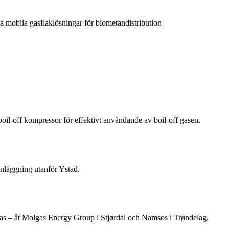
a mobila gasflaklösningar för biometandistribution
l-off kompressor för effektivt användande av boil-off gasen.
anläggning utanför Ystad.
gas – åt Molgas Energy Group i Stjørdal och Namsos i Trøndelag,