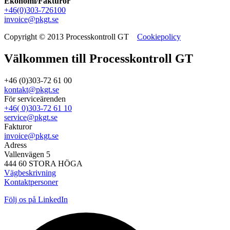
Ekonomi/Fakturor
+46(0)303-726100
invoice@pkgt.se
Copyright © 2013 Processkontroll GT
Cookiepolicy
Välkommen till Processkontroll GT
+46 (0)303-72 61 00
kontakt@pkgt.se
För serviceärenden
+46( 0)303-72 61 10
service@pkgt.se
Fakturor
invoice@pkgt.se
Adress
Vallenvägen 5
444 60 STORA HÖGA
Vägbeskrivning
Kontaktpersoner
Följ os på LinkedIn