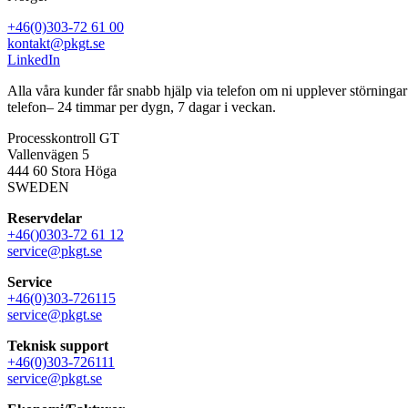
+46(0)303-72 61 00
kontakt@pkgt.se
LinkedIn
Alla våra kunder får snabb hjälp via telefon om ni upplever störninga
telefon– 24 timmar per dygn, 7 dagar i veckan.
Processkontroll GT
Vallenvägen 5
444 60 Stora Höga
SWEDEN
Reservdelar
+46()0303-72 61 12
service@pkgt.se
Service
+46(0)303-726115
service@pkgt.se
Teknisk support
+46(0)303-726111
service@pkgt.se