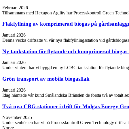
Februari 2026
Tillsammans med Hexagon Agility har Processkontroll Green Technology
Flakfyllning av komprimerad biogas på gårdsanläg
Januari 2026
Denna vecka driftsatte vi vår nya flakfyllningsstation vid gårdsbio
Ny tankstation för flytande och komprimerad biogas 
Januari 2026
Under vintern har vi byggd en ny LCBG tankstation för flytande biog
Grön transport av mobila biogasflak
Januari 2026
Idag hämtade vår kund Småländska Bränslen de första två av totalt se
Två nya CBG-stationer i drift för Molgas Energy Gr
November 2025
Under senhösten har vi på Processkontroll Green Technology driftsa
Norge.