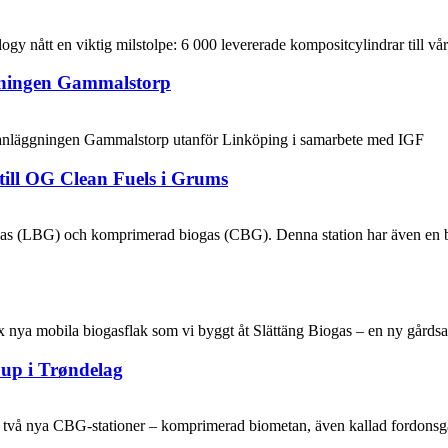
 nått en viktig milstolpe: 6 000 levererade kompositcylindrar till vår
gningen Gammalstorp
gasanläggningen Gammalstorp utanför Linköping i samarbete med IGF
till OG Clean Fuels i Grums
as (LBG) och komprimerad biogas (CBG). Denna station har även en boi
x nya mobila biogasflak som vi byggt åt Slättäng Biogas – en ny gårds
oup i Trøndelag
tt två nya CBG‑stationer – komprimerad biometan, även kallad fordons