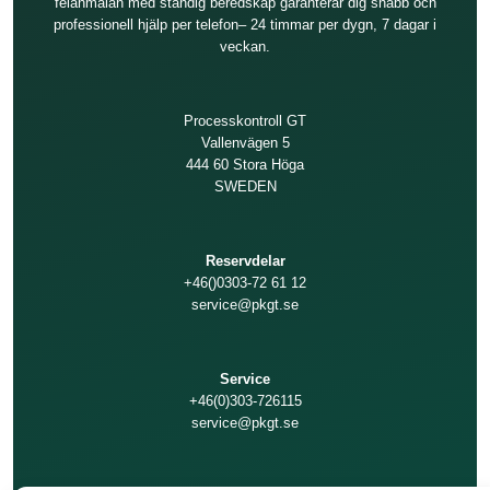
felanmälan med ständig beredskap garanterar dig snabb och
professionell hjälp per telefon– 24 timmar per dygn, 7 dagar i
veckan.
Processkontroll GT
Vallenvägen 5
444 60 Stora Höga
SWEDEN
Reservdelar
+46()0303-72 61 12
service@pkgt.se
Service
+46(0)303-726115
service@pkgt.se