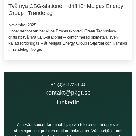
Två nya CBG-stationer i drift för Molgas Energy
Group i Trøndelag
November 2025
Under senhösten har vi på Processkontroll Green Technology
driftsatt två nya CBG‑stationer – komprimerad biometan, även
kallad fordonsgas – åt Molgas Energy Group i Stjørdal och Namsos
i Trøndelag, Norge.
+46(0)303-72 61 00
kontakt@pkgt.se
LinkedIn
Alla våra kunder får snabb hjälp via telefon om ni upplever
störningar eller problem med er tankstation. Vår jourtjänst och