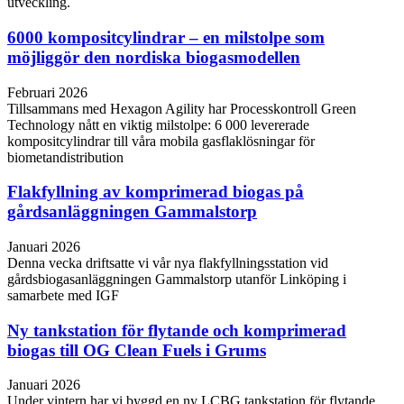
utveckling.
6000 kompositcylindrar – en milstolpe som
möjliggör den nordiska biogasmodellen
Februari 2026
Tillsammans med Hexagon Agility har Processkontroll Green
Technology nått en viktig milstolpe: 6 000 levererade
kompositcylindrar till våra mobila gasflaklösningar för
biometandistribution
Flakfyllning av komprimerad biogas på
gårdsanläggningen Gammalstorp
Januari 2026
Denna vecka driftsatte vi vår nya flakfyllningsstation vid
gårdsbiogasanläggningen Gammalstorp utanför Linköping i
samarbete med IGF
Ny tankstation för flytande och komprimerad
biogas till OG Clean Fuels i Grums
Januari 2026
Under vintern har vi byggd en ny LCBG tankstation för flytande