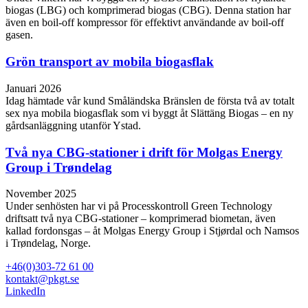
biogas (LBG) och komprimerad biogas (CBG). Denna station har
även en boil-off kompressor för effektivt användande av boil-off
gasen.
Grön transport av mobila biogasflak
Januari 2026
Idag hämtade vår kund Småländska Bränslen de första två av totalt
sex nya mobila biogasflak som vi byggt åt Slättäng Biogas – en ny
gårdsanläggning utanför Ystad.
Två nya CBG-stationer i drift för Molgas Energy
Group i Trøndelag
November 2025
Under senhösten har vi på Processkontroll Green Technology
driftsatt två nya CBG‑stationer – komprimerad biometan, även
kallad fordonsgas – åt Molgas Energy Group i Stjørdal och Namsos
i Trøndelag, Norge.
+46(0)303-72 61 00
kontakt@pkgt.se
LinkedIn