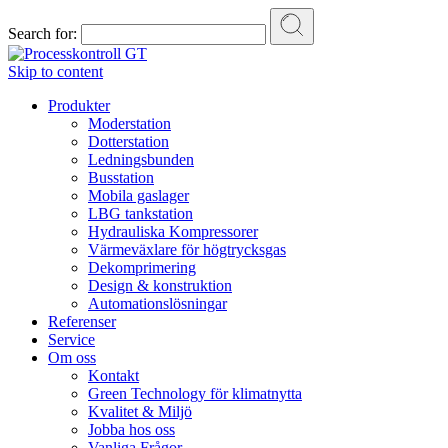
Search for:
Skip to content
Produkter
Moderstation
Dotterstation
Ledningsbunden
Busstation
Mobila gaslager
LBG tankstation
Hydrauliska Kompressorer
Värmeväxlare för högtrycksgas
Dekomprimering
Design & konstruktion
Automationslösningar
Referenser
Service
Om oss
Kontakt
Green Technology för klimatnytta
Kvalitet & Miljö
Jobba hos oss
Vanliga Frågor