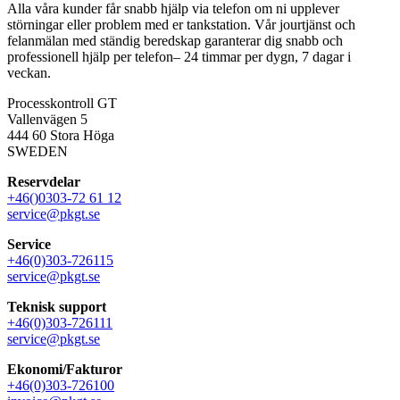
Alla våra kunder får snabb hjälp via telefon om ni upplever
störningar eller problem med er tankstation. Vår jourtjänst och
felanmälan med ständig beredskap garanterar dig snabb och
professionell hjälp per telefon– 24 timmar per dygn, 7 dagar i
veckan.
Processkontroll GT
Vallenvägen 5
444 60 Stora Höga
SWEDEN
Reservdelar
+46()0303-72 61 12
service@pkgt.se
Service
+46(0)303-726115
service@pkgt.se
Teknisk support
+46(0)303-726111
service@pkgt.se
Ekonomi/Fakturor
+46(0)303-726100