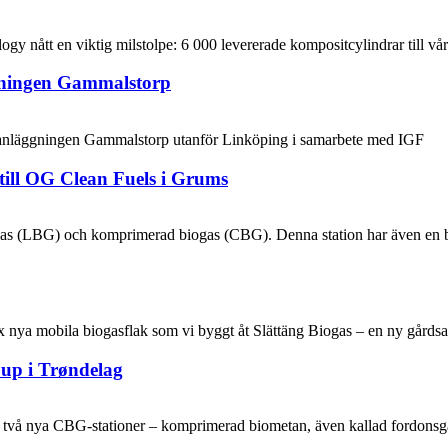
 nått en viktig milstolpe: 6 000 levererade kompositcylindrar till vår
gningen Gammalstorp
gasanläggningen Gammalstorp utanför Linköping i samarbete med IGF
till OG Clean Fuels i Grums
as (LBG) och komprimerad biogas (CBG). Denna station har även en boi
x nya mobila biogasflak som vi byggt åt Slättäng Biogas – en ny gårds
oup i Trøndelag
tt två nya CBG‑stationer – komprimerad biometan, även kallad fordons