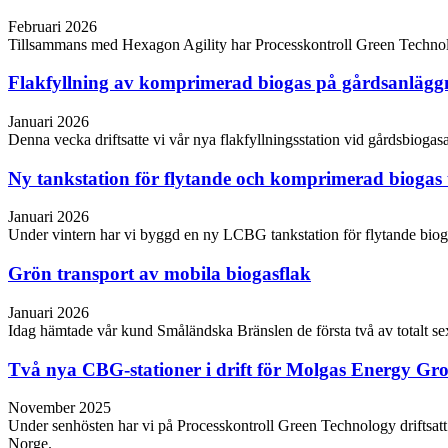
Februari 2026
Tillsammans med Hexagon Agility har Processkontroll Green Technology
Flakfyllning av komprimerad biogas på gårdsanläg
Januari 2026
Denna vecka driftsatte vi vår nya flakfyllningsstation vid gårdsbio
Ny tankstation för flytande och komprimerad biogas 
Januari 2026
Under vintern har vi byggd en ny LCBG tankstation för flytande biog
Grön transport av mobila biogasflak
Januari 2026
Idag hämtade vår kund Småländska Bränslen de första två av totalt se
Två nya CBG-stationer i drift för Molgas Energy Gr
November 2025
Under senhösten har vi på Processkontroll Green Technology driftsa
Norge.