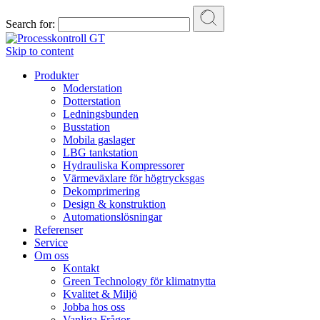
Search for:
Skip to content
Produkter
Moderstation
Dotterstation
Ledningsbunden
Busstation
Mobila gaslager
LBG tankstation
Hydrauliska Kompressorer
Värmeväxlare för högtrycksgas
Dekomprimering
Design & konstruktion
Automationslösningar
Referenser
Service
Om oss
Kontakt
Green Technology för klimatnytta
Kvalitet & Miljö
Jobba hos oss
Vanliga Frågor