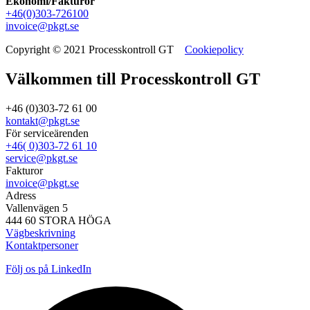
Ekonomi/Fakturor
+46(0)303-726100
invoice@pkgt.se
Copyright © 2021 Processkontroll GT
Cookiepolicy
Välkommen till Processkontroll GT
+46 (0)303-72 61 00
kontakt@pkgt.se
För serviceärenden
+46( 0)303-72 61 10
service@pkgt.se
Fakturor
invoice@pkgt.se
Adress
Vallenvägen 5
444 60 STORA HÖGA
Vägbeskrivning
Kontaktpersoner
Följ os på LinkedIn