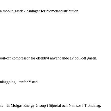
a mobila gasflaklösningar för biometandistribution
l-off kompressor för effektivt användande av boil-off gasen.
anläggning utanför Ystad.
gas – åt Molgas Energy Group i Stjørdal och Namsos i Trøndelag,