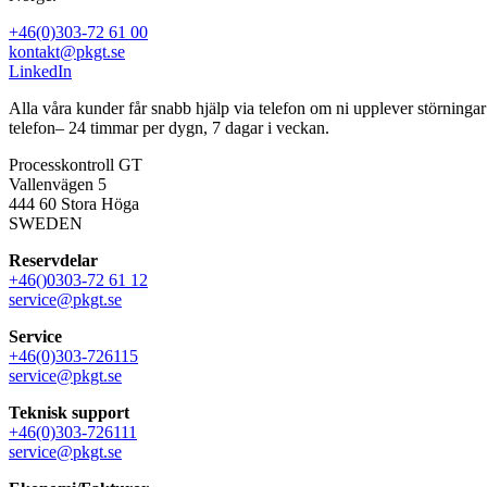
+46(0)303-72 61 00
kontakt@pkgt.se
LinkedIn
Alla våra kunder får snabb hjälp via telefon om ni upplever störninga
telefon– 24 timmar per dygn, 7 dagar i veckan.
Processkontroll GT
Vallenvägen 5
444 60 Stora Höga
SWEDEN
Reservdelar
+46()0303-72 61 12
service@pkgt.se
Service
+46(0)303-726115
service@pkgt.se
Teknisk support
+46(0)303-726111
service@pkgt.se