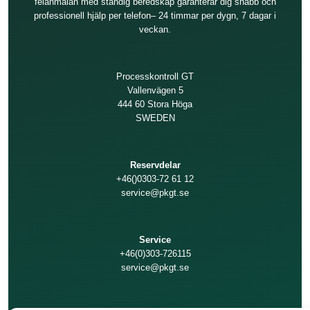
felanmälan med ständig beredskap garanterar dig snabb och
professionell hjälp per telefon– 24 timmar per dygn, 7 dagar i
veckan.
Processkontroll GT
Vallenvägen 5
444 60 Stora Höga
SWEDEN
Reservdelar
+46()0303-72 61 12
service@pkgt.se
Service
+46(0)303-726115
service@pkgt.se