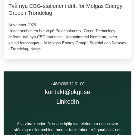
Två nya CBG-stationer i drift för Molgas Energy
Group i Trøndelag
November 2025
Under senhösten har vi på Processkontroll Green Technology
driftsatt två nya CBG‑stationer – komprimerad biometan, även
kallad fordonsgas – åt Molgas Energy Group i Stjørdal och Namsos
i Trøndelag, Norge.
+46(0)303-72 61 00
kontakt@pkgt.se
LinkedIn
Alla våra kunder får snabb hjälp via telefon om ni upplever
störningar eller problem med er tankstation. Vår jourtjänst och