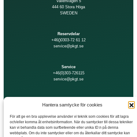
Vallenvägen 5
444 60 Stora Höga
SWEDEN
Reservdelar
+46()0303-72 61 12
service@pkgt.se
Service
+46(0)303-726115
service@pkgt.se
Teknisk support
Hantera samtycke för cookies
+46(0)303-726111
service@pkgt.se
För att ge en bra upplevelse använder vi teknik som cookies för att lagra
och/eller komma åt enhetsinformation. När du samtycker till dessa tekniker
kan vi behandla data som surfbeteende eller unika ID:n på denna
Ekonomi/Fakturor
webbplats. Om du inte samtycker eller om du återkallar ditt samtycke kan