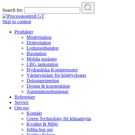
Search for:
Skip to content
Produkter
Moderstation
Dotterstation
Ledningsbunden
Busstation
Mobila gaslager
LBG tankstation
Hydrauliska Kompressorer
Värmeväxlare för högtrycksgas
Dekomprimering
Design & konstruktion
Automationslösningar
Referenser
Service
Om oss
Kontakt
Green Technology för klimatnytta
Kvalitet & Miljö
Jobba hos oss
Vanliga Frågor