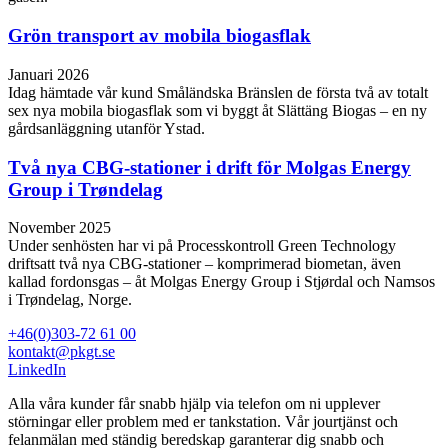
Grön transport av mobila biogasflak
Januari 2026
Idag hämtade vår kund Småländska Bränslen de första två av totalt
sex nya mobila biogasflak som vi byggt åt Slättäng Biogas – en ny
gårdsanläggning utanför Ystad.
Två nya CBG-stationer i drift för Molgas Energy
Group i Trøndelag
November 2025
Under senhösten har vi på Processkontroll Green Technology
driftsatt två nya CBG‑stationer – komprimerad biometan, även
kallad fordonsgas – åt Molgas Energy Group i Stjørdal och Namsos
i Trøndelag, Norge.
+46(0)303-72 61 00
kontakt@pkgt.se
LinkedIn
Alla våra kunder får snabb hjälp via telefon om ni upplever
störningar eller problem med er tankstation. Vår jourtjänst och
felanmälan med ständig beredskap garanterar dig snabb och