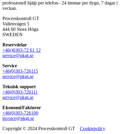
professionell hjälp per telefon– 24 timmar per dygn, 7 dagar i
veckan.
Processkontroll GT
Vallenvägen 5
444 60 Stora Höga
SWEDEN
Reservdelar
+46()0303-72 61 12
service@pkgt.se
Service
+46(0)303-726115
service@pkgt.se
Teknisk support
+46(0)303-726111
service@pkgt.se
Ekonomi/Fakturor
+46(0)303-726100
invoice@pkgt.se
Copyright © 2024 Processkontroll GT
Cookiepolicy