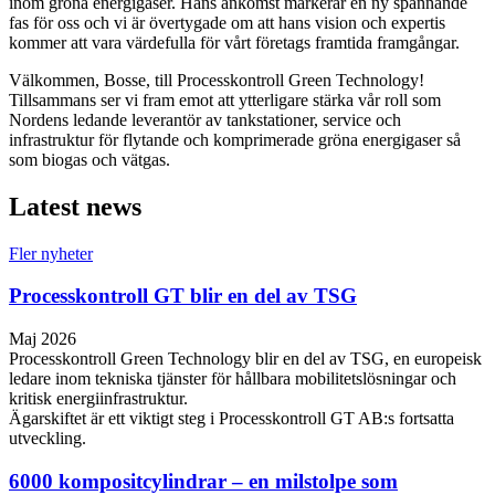
inom gröna energigaser. Hans ankomst markerar en ny spännande
fas för oss och vi är övertygade om att hans vision och expertis
kommer att vara värdefulla för vårt företags framtida framgångar.
Välkommen, Bosse, till Processkontroll Green Technology!
Tillsammans ser vi fram emot att ytterligare stärka vår roll som
Nordens ledande leverantör av tankstationer, service och
infrastruktur för flytande och komprimerade gröna energigaser så
som biogas och vätgas.
Latest news
Fler nyheter
Processkontroll GT blir en del av TSG
Maj 2026
Processkontroll Green Technology blir en del av TSG, en europeisk
ledare inom tekniska tjänster för hållbara mobilitetslösningar och
kritisk energiinfrastruktur.
Ägarskiftet är ett viktigt steg i Processkontroll GT AB:s fortsatta
utveckling.
6000 kompositcylindrar – en milstolpe som