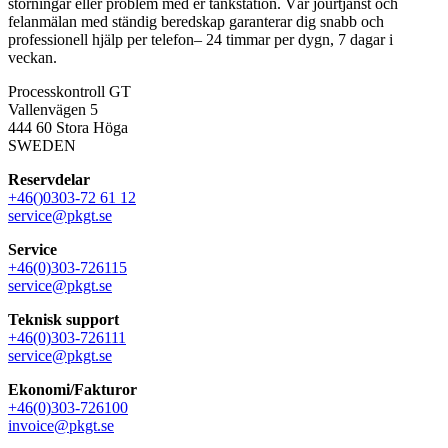
störningar eller problem med er tankstation. Vår jourtjänst och
felanmälan med ständig beredskap garanterar dig snabb och
professionell hjälp per telefon– 24 timmar per dygn, 7 dagar i
veckan.
Processkontroll GT
Vallenvägen 5
444 60 Stora Höga
SWEDEN
Reservdelar
+46()0303-72 61 12
service@pkgt.se
Service
+46(0)303-726115
service@pkgt.se
Teknisk support
+46(0)303-726111
service@pkgt.se
Ekonomi/Fakturor
+46(0)303-726100
invoice@pkgt.se