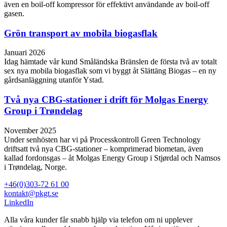
även en boil-off kompressor för effektivt användande av boil-off
gasen.
Grön transport av mobila biogasflak
Januari 2026
Idag hämtade vår kund Småländska Bränslen de första två av totalt
sex nya mobila biogasflak som vi byggt åt Slättäng Biogas – en ny
gårdsanläggning utanför Ystad.
Två nya CBG-stationer i drift för Molgas Energy
Group i Trøndelag
November 2025
Under senhösten har vi på Processkontroll Green Technology
driftsatt två nya CBG‑stationer – komprimerad biometan, även
kallad fordonsgas – åt Molgas Energy Group i Stjørdal och Namsos
i Trøndelag, Norge.
+46(0)303-72 61 00
kontakt@pkgt.se
LinkedIn
Alla våra kunder får snabb hjälp via telefon om ni upplever