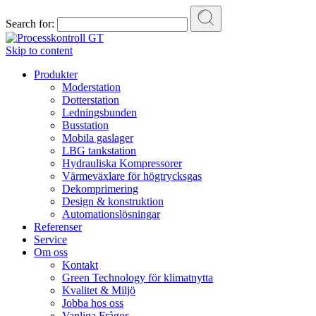
Search for:
Skip to content
Produkter
Moderstation
Dotterstation
Ledningsbunden
Busstation
Mobila gaslager
LBG tankstation
Hydrauliska Kompressorer
Värmeväxlare för högtrycksgas
Dekomprimering
Design & konstruktion
Automationslösningar
Referenser
Service
Om oss
Kontakt
Green Technology för klimatnytta
Kvalitet & Miljö
Jobba hos oss
Vanliga Frågor