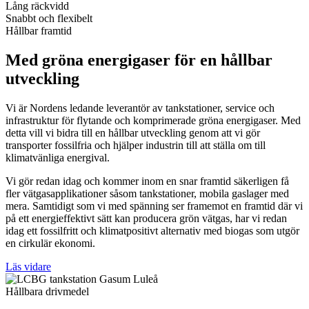
Lång räckvidd
Snabbt och flexibelt
Hållbar framtid
Med gröna energigaser för en hållbar
utveckling
Vi är Nordens ledande leverantör av tankstationer, service och
infrastruktur för flytande och komprimerade gröna energigaser. Med
detta vill vi bidra till en hållbar utveckling genom att vi gör
transporter fossilfria och hjälper industrin till att ställa om till
klimatvänliga energival.
Vi gör redan idag och kommer inom en snar framtid säkerligen få
fler vätgasapplikationer såsom tankstationer, mobila gaslager med
mera. Samtidigt som vi med spänning ser framemot en framtid där vi
på ett energieffektivt sätt kan producera grön vätgas, har vi redan
idag ett fossilfritt och klimatpositivt alternativ med biogas som utgör
en cirkulär ekonomi.
Läs vidare
Hållbara drivmedel