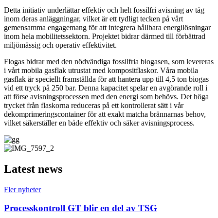
Detta initiativ underlättar effektiv och helt fossilfri avisning av tåg
inom deras anläggningar, vilket är ett tydligt tecken på vårt
gemensamma engagemang för att integrera hållbara energilösningar
inom hela mobilitetssektorn. Projektet bidrar därmed till förbättrad
miljömässig och operativ effektivitet.
Flogas bidrar med den nödvändiga fossilfria biogasen, som levereras
i vårt mobila gasflak utrustat med kompositflaskor. Våra mobila
gasflak är speciellt framställda för att hantera upp till 4,5 ton biogas
vid ett tryck på 250 bar. Denna kapacitet spelar en avgörande roll i
att förse avisningsprocessen med den energi som behövs. Det höga
trycket från flaskorna reduceras på ett kontrollerat sätt i vår
dekomprimeringscontainer för att exakt matcha brännarnas behov,
vilket säkerställer en både effektiv och säker avisningsprocess.
Latest news
Fler nyheter
Processkontroll GT blir en del av TSG