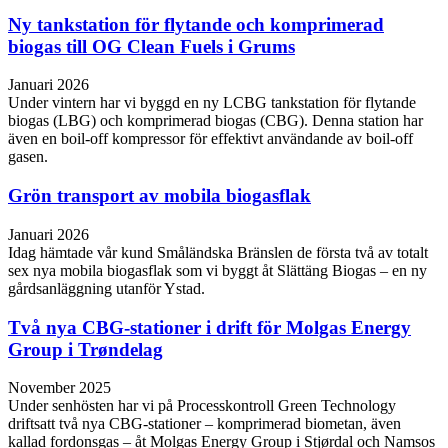
Ny tankstation för flytande och komprimerad
biogas till OG Clean Fuels i Grums
Januari 2026
Under vintern har vi byggd en ny LCBG tankstation för flytande
biogas (LBG) och komprimerad biogas (CBG). Denna station har
även en boil-off kompressor för effektivt användande av boil-off
gasen.
Grön transport av mobila biogasflak
Januari 2026
Idag hämtade vår kund Småländska Bränslen de första två av totalt
sex nya mobila biogasflak som vi byggt åt Slättäng Biogas – en ny
gårdsanläggning utanför Ystad.
Två nya CBG-stationer i drift för Molgas Energy
Group i Trøndelag
November 2025
Under senhösten har vi på Processkontroll Green Technology
driftsatt två nya CBG‑stationer – komprimerad biometan, även
kallad fordonsgas – åt Molgas Energy Group i Stjørdal och Namsos