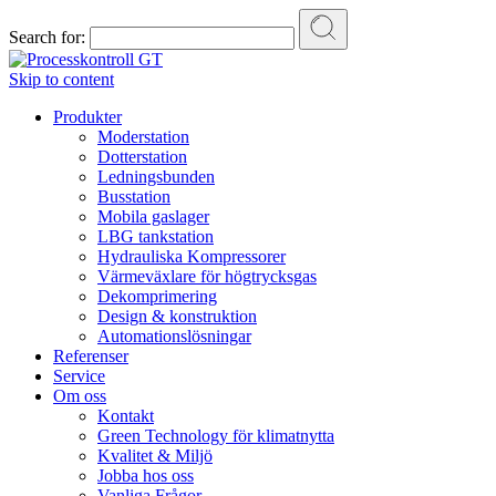
Search for:
Skip to content
Produkter
Moderstation
Dotterstation
Ledningsbunden
Busstation
Mobila gaslager
LBG tankstation
Hydrauliska Kompressorer
Värmeväxlare för högtrycksgas
Dekomprimering
Design & konstruktion
Automationslösningar
Referenser
Service
Om oss
Kontakt
Green Technology för klimatnytta
Kvalitet & Miljö
Jobba hos oss
Vanliga Frågor