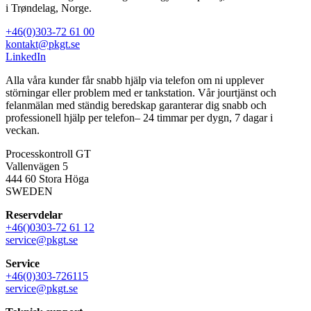
i Trøndelag, Norge.
+46(0)303-72 61 00
kontakt@pkgt.se
LinkedIn
Alla våra kunder får snabb hjälp via telefon om ni upplever
störningar eller problem med er tankstation. Vår jourtjänst och
felanmälan med ständig beredskap garanterar dig snabb och
professionell hjälp per telefon– 24 timmar per dygn, 7 dagar i
veckan.
Processkontroll GT
Vallenvägen 5
444 60 Stora Höga
SWEDEN
Reservdelar
+46()0303-72 61 12
service@pkgt.se
Service
+46(0)303-726115
service@pkgt.se