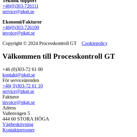
Teknisk support
+46(0)303-726111
service@pkgt.se
Ekonomi/Fakturor
+46(0)303-726100
invoice@pkgt.se
Copyright © 2024 Processkontroll GT
Cookiepolicy
Välkommen till Processkontroll GT
+46 (0)303-72 61 00
kontakt@pkgt.se
För serviceärenden
+46( 0)303-72 61 10
service@pkgt.se
Fakturor
invoice@pkgt.se
Adress
Vallenvägen 5
444 60 STORA HÖGA
Vägbeskrivning
Kontaktpersoner