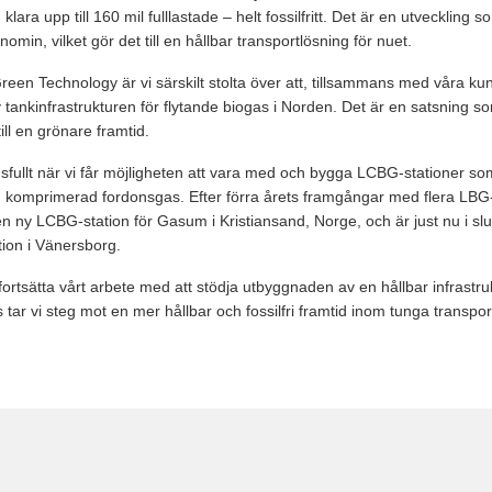
lara upp till 160 mil fulllastade – helt fossilfritt. Det är en utveckling 
omin, vilket gör det till en hållbar transportlösning för nuet.
reen Technology är vi särskilt stolta över att, tillsammans med våra kun
v tankinfrastrukturen för flytande biogas i Norden. Det är en satsning 
ill en grönare framtid.
gsfullt när vi får möjligheten att vara med och bygga LCBG-stationer s
h komprimerad fordonsgas. Efter förra årets framgångar med flera LBG-
en ny LCBG-station för Gasum i Kristiansand, Norge, och är just nu i slu
tation i Vänersborg.
fortsätta vårt arbete med att stödja utbyggnaden av en hållbar infrastruk
tar vi steg mot en mer hållbar och fossilfri framtid inom tunga transpor