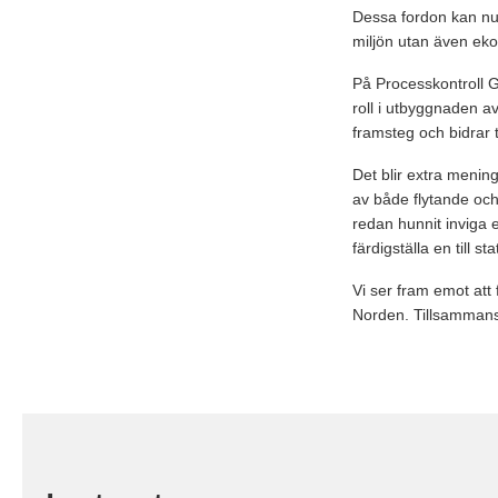
Dessa fordon kan nu k
miljön utan även ekon
På Processkontroll G
roll i utbyggnaden a
framsteg och bidrar t
Det blir extra menin
av både flytande oc
redan hunnit inviga 
färdigställa en till s
Vi ser fram emot att 
Norden. Tillsammans 